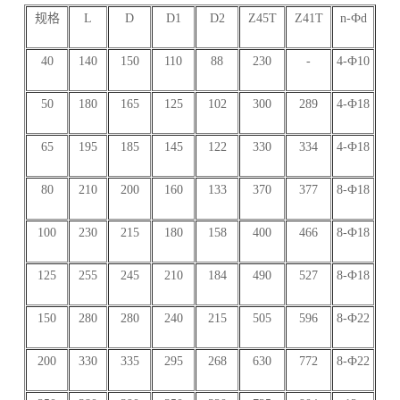
规格
L
D
D1
D2
Z45T
Z41T
n-Фd
40
140
150
110
88
230
-
4-Ф10
50
180
165
125
102
300
289
4-Ф18
65
195
185
145
122
330
334
4-Ф18
80
210
200
160
133
370
377
8-Ф18
100
230
215
180
158
400
466
8-Ф18
125
255
245
210
184
490
527
8-Ф18
150
280
280
240
215
505
596
8-Ф22
200
330
335
295
268
630
772
8-Ф22