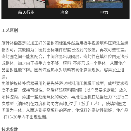
工艺区别
旋转补偿器是以加工好的密封圈标准件然后用扳手捏紧填料压紧法兰螺
帽即可。其缺陷为：密封圈标准件密度已达到的数值，再次可塑性差。
密封圈之间不能紧配合，中间容易出现隔层，密封件在填料腔内无法形
成整体，加之由于扳手力度不够，填料_不能形成一个整体，从而使产
品密封性能下降。因蒸汽或热水对填料有氧化穿透现象，容易发生泄
漏。
免维护旋转补偿器采用的是先将密封材料用压机模压成型，成型要求密
度不太密，保持可塑性。然后将该填料圈N圈（以产品要求定数）放入
填料腔内，添加一些延缓氧化的成分，再用油压机在适当压力下进行二
次成型（油压机在力度和均匀方面均_过手工扳手工艺），使填料圈之
间融为一体，从而达到提高填料的密度，使填料的密封性能好，使产品
_在15-20年内不出现泄漏。
技术参数