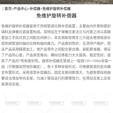
首页
>
产品中心
>
补偿器
>免维护旋转补偿器
免维护旋转补偿器
免维护旋转补偿器是用于热网管道位移补偿装置，主要由内外管和密封
填料及弹簧压紧装置构成。其特征在于弹簧压紧法兰与内管之间以高精
密加工手段达到之间配合间隙小，本实用新型两至三只组合使用吸收补
偿热网管道的轴向位移和轴向推力。产品密封性好，无须停产维护，而
且产品采用精密加工，使产品零件之间配合更合理，装配更准确，保证
了产品同心度，产品承受角向、横向位移能力大大提高，稳定性好，提
高了产品的*性和密封性。旋转补偿器在管道上一般按150～500m安装一
组（可根据自然地形确定），有十多种安装形式，可根据管道的走向确
定布置形式。采用该型补偿器后，固定支架间距增大，为避免管段挠曲
要适当增加导向支架，为减少管段运行的摩擦阻力，在滑动支架上应安
装滚动支座。