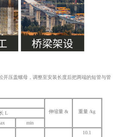
松开压盖螺母，调整至安装长度后把两端的短管与管
伸缩量 &
重量 /kg
长 L
ax
min
10.1