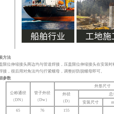
装方法
盖限位伸缩接头两边均与管道焊接，压盖限位伸缩接头在安装时
焊接，很后用对角法均匀拧紧螺母，调整好防脱螺母即可。
细参数
外形尺寸
公称通径
管子外径
外径
总
（DN）
（Dw）
（D）
安装尺寸
m
65
76
155