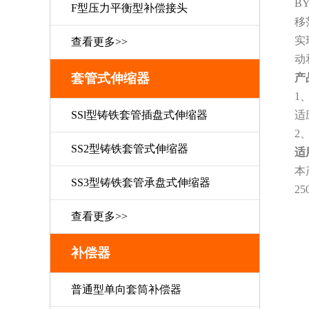
B
F型压力平衡型补偿接头
移
实
查看更多>>
动
套管式伸缩器
产
1
SSl型铸铁套管插盘式伸缩器
适
2
SS2型铸铁套管式伸缩器
适
本
SS3型铸铁套管承盘式伸缩器
2
查看更多>>
补偿器
普通型单向套筒补偿器