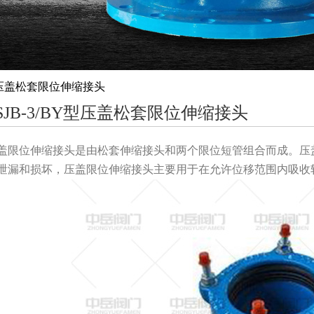
BY型压盖松套限位伸缩接头
SJB-3/BY型压盖松套限位伸缩接头
盖限位伸缩接头是由松套伸缩接头和两个限位短管组合而成。压
泄漏和损坏，压盖限位伸缩接头主要用于在允许位移范围内吸收