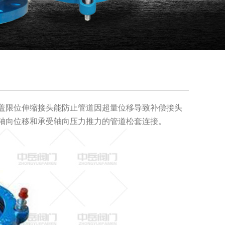
盖限位伸缩接头能防止管道因超量位移导致补偿接头
轴向位移和承受轴向压力推力的管道松套连接。