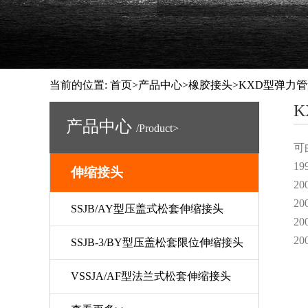
当前的位置:
首页
>
产品中心
>
橡胶接头
>KXD型弹力管
K
产品中心
/Product>
可
1
伸缩接头
2
2
SSJB/AY型压盖式松套伸缩接头
2
2
SSJB-3/BY型压盖松套限位伸缩接头
VSSJA/AF型法兰式松套伸缩接头